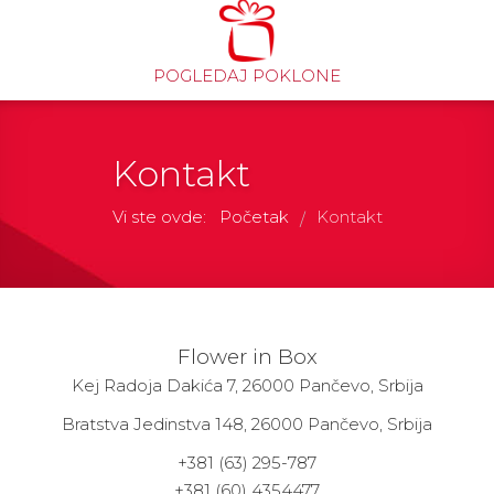
POGLEDAJ POKLONE
Kontakt
Vi ste ovde:
Početak
Kontakt
/
Flower in Box
Kej Radoja Dakića 7, 26000 Pančevo, Srbija
Bratstva Jedinstva 148, 26000 Pančevo, Srbija
+381 (63) 295-787
+381 (60) 4354477