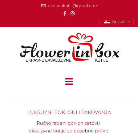
cveceukutiji@gmail.com
Srpski
LUKSUZNI POKLONI I PAKOVANJA
Ručno rađeni poklon setovi i
eksluzivne kutije za posebne prilike.